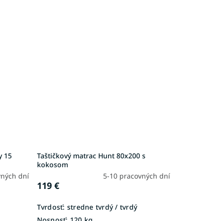
y 15
Taštičkový matrac Hunt 80x200 s
kokosom
vných dní
5-10 pracovných dní
119 €
Tvrdosť:
stredne tvrdý / tvrdý
Nosnosť:
120 kg