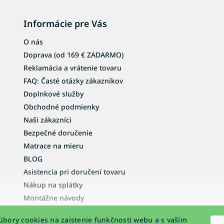
p
i
s
Informácie pre Vás
u
O nás
Doprava (od 169 € ZADARMO)
Reklamácia a vrátenie tovaru
FAQ: Časté otázky zákazníkov
Doplnkové služby
Obchodné podmienky
Naši zákazníci
Bezpečné doručenie
Matrace na mieru
BLOG
Asistencia pri doručení tovaru
Nákup na splátky
Montážne návody
Vyhlásenie o prístupnosti
bory cookies na zaistenie funkčnosti webu a s vaším
Podmienky ochrany osobných údajov