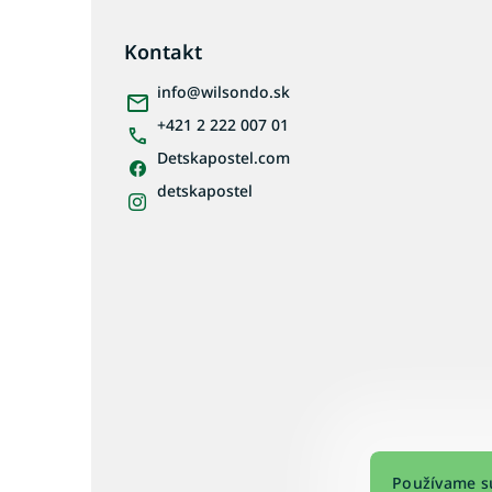
Z
á
p
Kontakt
ä
info
@
wilsondo.sk
t
i
+421 2 222 007 01
e
Detskapostel.com
detskapostel
Používame sú