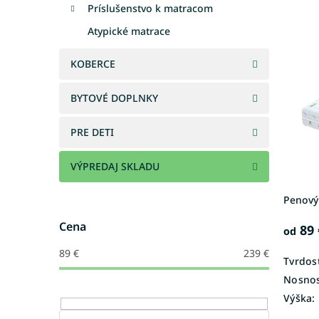
e
Príslušenstvo k matracom
V
n
Atypické matrace
ý
i
p
e
i
KOBERCE
p
s
r
p
o
BYTOVÉ DOPLNKY
r
d
o
u
PRE DETI
d
k
u
t
VÝPREDAJ SKLADU
k
o
t
v
Penový
o
v
Cena
89 
od
89
€
239
€
Tvrdosť
Nosnos
Výška: