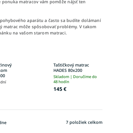
ne ponuka matracov vám pomôže nájsť ten
i pohybového aparátu a často sa budíte dolámaní
kký matrac môže spôsobovať problémy. V takom
pánku na vašom starom matraci.
žinový
Taštičkový matrac
osom
HADES 80x200
200
Skladom | Doručíme do
48 hodín
 dní
145 €
7
položiek celkom
dne