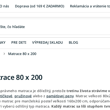
O nás
Doprava (od 169 € ZADARMO)
Reklamácia a vrátenie t
NKY
PRE DETI
VÝPREDAJ SKLADU
BLOG
u
Matrace 80 x 200
race 80 x 200
správneho matraca je dôležitý, pretože
tretinu života strávime v
štičkové
,
pružinové
alebo z
pamäťovej peny
. Matrac veľkosti 80
e matrac pre manželskú posteľ veľkosti 160x200 cm, odporúčame 
ri vyberú odlišný typ matraca.
Každý matrac sa líši stupňom tvr