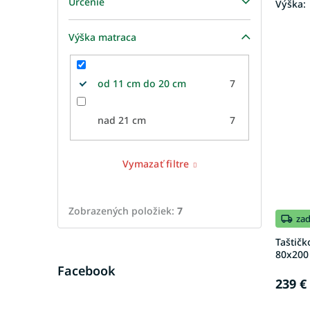
Určenie
Výška:
Výška matraca
od 11 cm do 20 cm
7
nad 21 cm
7
Vymazať filtre
Zobrazených položiek:
7
za
Taštičk
80x200
Facebook
239 €