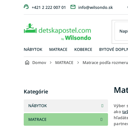
Prejsť
+421 2 222 007 01
info@wilsondo.sk
na
obsah
NÁBYTOK
MATRACE
KOBERCE
BYTOVÉ DOPL
Domov
MATRACE
Matrace podľa rozmer
B
o
č
Preskočiť
Mat
n
Kategórie
kategórie
ý
p
NÁBYTOK
Výber 
a
ako
ta
n
hľadát
MATRACE
e
partne
l