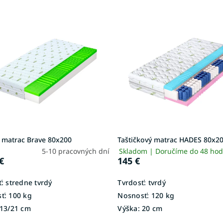
 matrac Brave 80x200
Taštičkový matrac HADES 80x2
5-10 pracovných dní
Skladom | Doručíme do 48 ho
€
145 €
:
stredne tvrdý
Tvrdosť:
tvrdý
ť:
100 kg
Nosnosť:
120 kg
13/21 cm
Výška:
20 cm