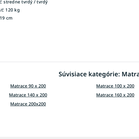
:
stredne tvrdý / tvrdý
ť:
120 kg
19 cm
O
v
l
á
d
Súvisiace kategórie: Matra
a
c
i
Matrace 90 x 200
Matrace 100 x 200
e
Matrace 140 x 200
Matrace 160 x 200
p
r
Matrace 200x200
v
k
y
v
ý