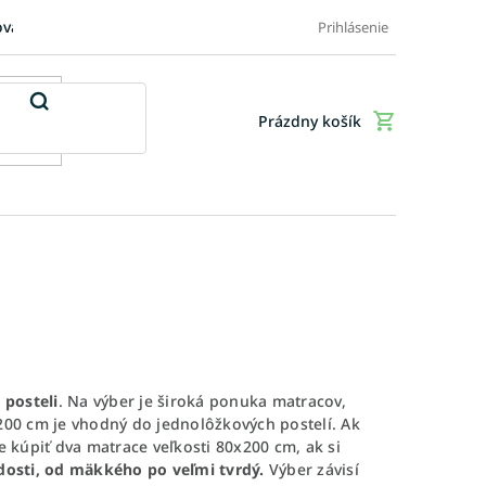
ovaru
FAQ: Časté otázky zákazníkov
Doplnkové služby
Ob
Prihlásenie
Prázdny košík
Nákupný
košík
 posteli
. Na výber je široká ponuka matracov,
x200 cm je vhodný do jednolôžkových postelí. Ak
kúpiť dva matrace veľkosti 80x200 cm, ak si
dosti, od mäkkého po veľmi tvrdý.
Výber závisí