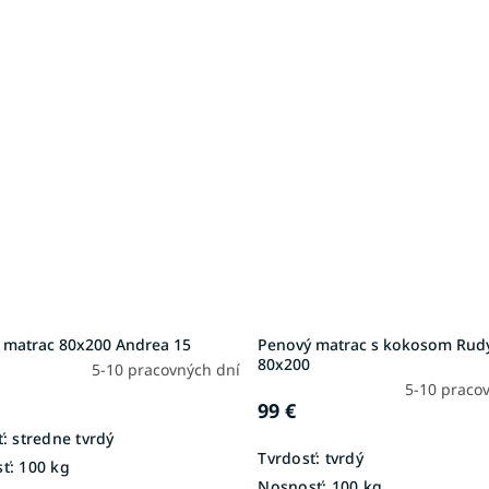
 matrac 80x200 Andrea 15
Penový matrac s kokosom Rud
80x200
5-10 pracovných dní
5-10 praco
99 €
:
stredne tvrdý
Tvrdosť:
tvrdý
ť:
100 kg
Nosnosť:
100 kg