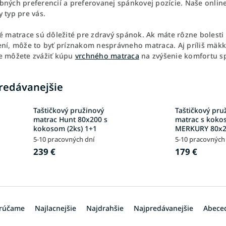
bných preferencií a preferovanej spánkovej pozície. Naše onli
 typ pre vás.
né matrace sú dôležité pre zdravý spánok. Ak máte rôzne bolest
ení, môže to byť príznakom nesprávneho matraca. Aj príliš mä
e môžete zvážiť kúpu
vrchného matraca
na zvýšenie komfortu s
redávanejšie
Taštičkový pružinový
Taštičkový pru
matrac Hunt 80x200 s
matrac s kok
kokosom (2ks) 1+1
MERKURY 80x
5-10 pracovných dní
5-10 pracovných
239 €
179 €
rúčame
Najlacnejšie
Najdrahšie
Najpredávanejšie
Abece