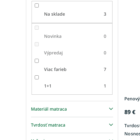
Na sklade
3
Novinka
0
Výpredaj
0
Viac farieb
7
1+1
1
Penový
Materiál matraca
89 €
Tvrdosť matraca
Tvrdosť
Nosnos