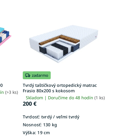
zadarmo
00
Tvrdý taštičkový ortopedický matrac
Frasio 80x200 s kokosom
dín
(>3 ks)
Skladom | Doručíme do 48 hodín
(1 ks)
200 €
Tvrdosť:
tvrdý / veľmi tvrdý
Nosnosť:
130 kg
Výška:
19 cm