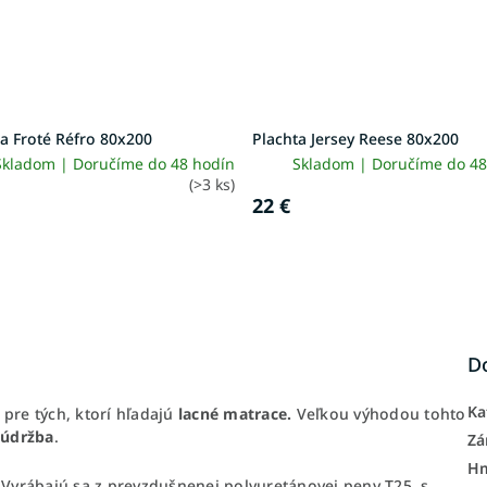
a Froté Réfro 80x200
Plachta Jersey Reese 80x200
Skladom | Doručíme do 48 hodín
Skladom | Doručíme do 48
(>3 ks)
22 €
D
Ka
pre tých, ktorí hľadajú
lacné matrace.
Veľkou výhodou tohto
 údržba
.
Zá
H
Vyrábajú sa z prevzdušnenej polyuretánovej peny T25, s