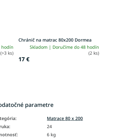
Chránič na matrac 80x200 Dormea
 hodín
Skladom | Doručíme do 48 hodín
(>3 ks)
(2 ks)
17 €
odatočné parametre
tegória
:
Matrace 80 x 200
ruka
:
24
motnosť
:
6 kg