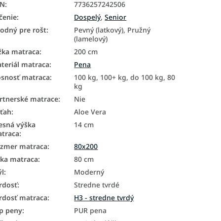
AN
:
7736257242506
čenie
:
Dospelý
,
Senior
odný pre rošt
:
Pevný (latkový), Pružný
(lamelový)
žka matraca
:
200 cm
teriál matraca
:
Pena
snosť matraca
:
100 kg, 100+ kg, do 100 kg, 80
kg
rtnerské matrace
:
Nie
ťah
:
Aloe Vera
esná výška
14 cm
traca
:
zmer matraca
:
80x200
rka matraca
:
80 cm
ýl
:
Moderný
rdosť
:
Stredne tvrdé
rdosť matraca
:
H3 - stredne tvrdý
p peny
:
PUR pena