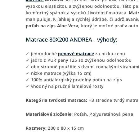
vysokou elasticitou a zvýšenou odolnosťou. Táto 
komfortný spánok a vysokú životnosť matraca.
Matr
manipuluje. K ľahkej a rýchlej údržbe, či udržiavan
poťah na zips Aloe Vera
, ktorý je možné prať v aut
Matrace 80X200 ANDREA - výhody:
✓ jednoduché
penové matrace
za nízku cenu
✓ jadro z PUR peny T25 so zvýšenou odolnosťou
✓ obojstranné použitie s dvomi rovnakými stranam
✓ nízke matrace (výška 15 cm)
✓ 100% antialergický prateľný poťah na zips
✓ vhodný na pružné lamelové rošty
Kategória tvrdosti matraca:
H3 stredne tvrdý matra
Materiálové zloženie:
Poťah, Polyuretánová pena
Rozmery:
200 x 80 x 15 cm