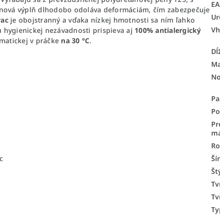
E
penová výplň dlhodobo odoláva deformáciám, čím zabezpečuje
Ur
ac
je obojstranný a vďaka nízkej hmotnosti sa ním ľahko
Vh
iu hygienickej nezávadnosti prispieva aj
100% antialergický
omatickej v práčke
na 30 °C
.
Dĺ
Ma
No
Pa
i
Po
Pr
ma
Ro
c
Ší
Št
Tv
Tv
Ty