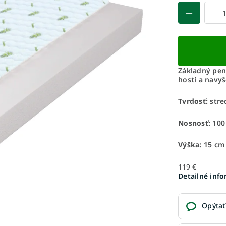
Základný pen
hostí a navy
Tvrdosť:
stre
Nosnosť:
100
Výška:
15 cm
119 €
Detailné inf
Opýtať