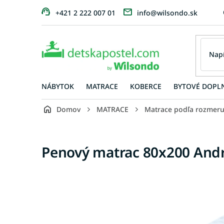
Prejsť
+421 2 222 007 01
info@wilsondo.sk
na
obsah
NÁBYTOK
MATRACE
KOBERCE
BYTOVÉ DOPL
Domov
MATRACE
Matrace podľa rozmer
Penový matrac 80x200 And