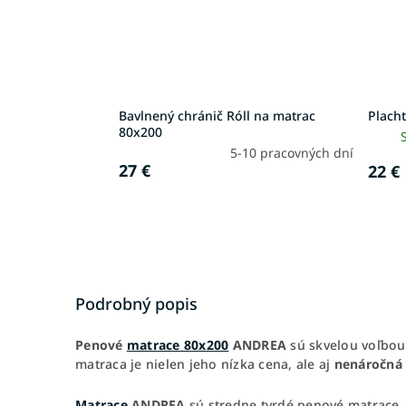
Bavlnený chránič Róll na matrac
Placht
80x200
5-10 pracovných dní
27 €
22 €
Podrobný popis
Penové
matrace 80x200
ANDREA
sú skvelou voľbou 
matraca je nielen jeho nízka cena, ale aj
nenáročná
Matrace
ANDREA
sú stredne tvrdé penové matrace. 