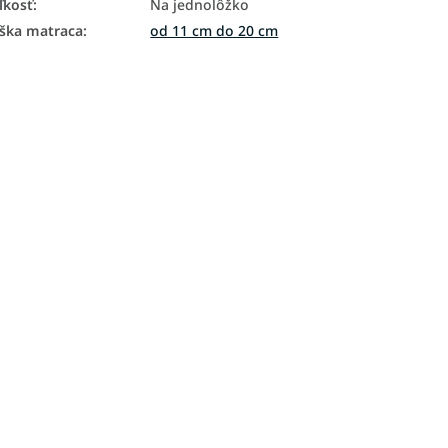
ľkosť
:
Na jednolôžko
ška matraca
:
od 11 cm do 20 cm