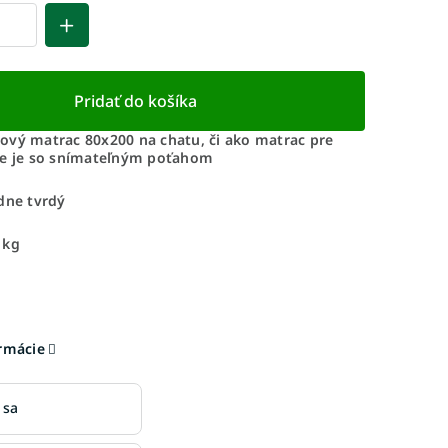
Pridať do košíka
ový matrac 80x200 na chatu, či ako matrac pre
še je so snímateľným poťahom
dne tvrdý
 kg
ormácie
 sa