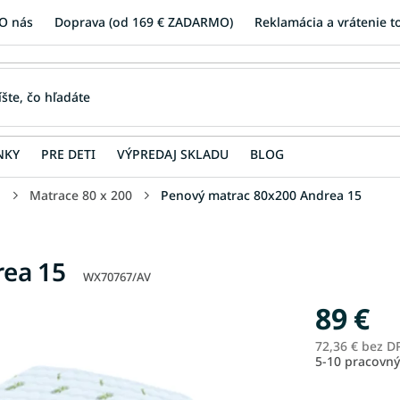
O nás
Doprava (od 169 € ZADARMO)
Reklamácia a vrátenie t
NKY
PRE DETI
VÝPREDAJ SKLADU
BLOG
u
Matrace 80 x 200
Penový matrac 80x200 Andrea 15
rea 15
WX70767/AV
89 €
72,36 € bez D
5-10 pracovný