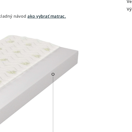
Ve
Vý
základný návod
ako vybrať matrac.