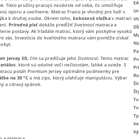
E
ón
. Tieto pružiny pracujú nezávisle od seba, čo umožňuje
Ur
ú oporu a uvoľnenie. Matrac Frasio je vhodný pre ľudí s
ýba k druhej osobe. Okrem toho,
kokosová vložka
v matraci
Vh
sní.
Prírodná plsť
dokáže predĺžiť životnosť matraca a
Dĺ
enie postavy. Ak hľadáte matrac, ktorý vám poskytne vysokú
Ma
pre vás. Investícia do kvalitného matraca vám pomôže získať
No
hobyt.
Pa
um Jersey 3D
, čím sa predlžuje jeho životnosť. Tento matrac
Pr
eriálov
, ktoré sú odolné voči nečistotám, ľahké a svieže. S
Pr
tracu poťah Premium Jersey optimálne podmienky pre
Ro
áčke na 30 °C
a má zips, ktorý uľahčuje manipuláciu. Výber
Ší
ný a zdravý spánok.
Št
Tv
Tv
Ty
Ve
Vý
n a matraca