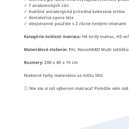
✓ 7 anatomických zón
✓ kvalitná antialergická prírodná kokosová vrstva
✓ dostatočná opora tela
✓ obojstranné použitie s 2 rôzne tvrdými stranami
Kategória tvrdosti matraca:
H4 tvrdý matrac, H5 ve
Materiálové zloženie:
Filc, NanoHARD Multi taštičk
Rozmery:
200 x 80 x 19 cm
Niektoré farby materiálov sa môžu líšiť.
ⓘ Nie ste si istí výberom matraca? Pomôže vám ná