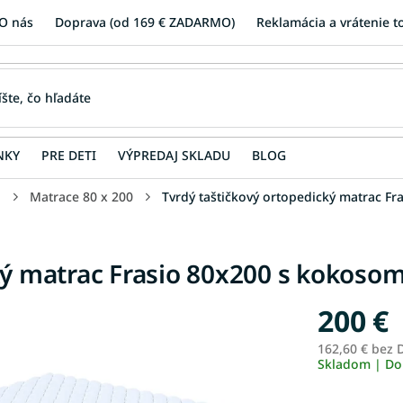
O nás
Doprava (od 169 € ZADARMO)
Reklamácia a vrátenie t
NKY
PRE DETI
VÝPREDAJ SKLADU
BLOG
u
Matrace 80 x 200
Tvrdý taštičkový ortopedický matrac F
ký matrac Frasio 80x200 s kokoso
200 €
162,60 € bez
Skladom | Do