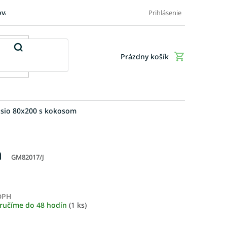
ovaru
FAQ: Časté otázky zákazníkov
Doplnkové služby
Ob
Prihlásenie
Prázdny košík
Nákupný
košík
rasio 80x200 s kokosom
m
GM82017/J
 DPH
Jednotková
ručíme do 48 hodín
(1 ks)
cena: