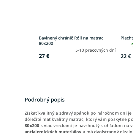
Bavlnený chránič Róll na matrac
Placht
80x200
5-10 pracovných dní
27 €
22 €
Podrobný popis
Získať kvalitný a zdravý spánok po náročnom dni je 
dôležité mať kvalitný matrac, ktorý vám poskytne 
80x200
s viac vreckami je navrhnutý s ohľadom na va
antialergických materiálov
a má dvojstranný dizajn