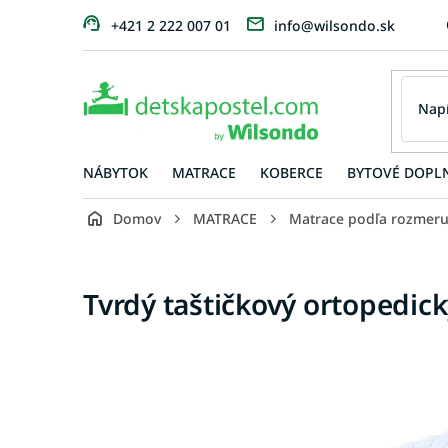
Prejsť
+421 2 222 007 01
info@wilsondo.sk
na
obsah
NÁBYTOK
MATRACE
KOBERCE
BYTOVÉ DOPL
Domov
MATRACE
Matrace podľa rozmer
Tvrdý taštičkový ortopedic