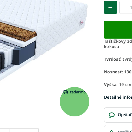
Taštičkový z
kokosu
Tvrdosť:
tvrd
Nosnosť:
130
Výška:
19 cm
zadarmo
Detailné inf
Opýtať