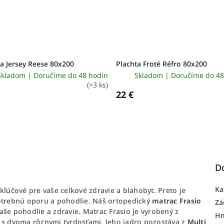
a Jersey Reese 80x200
Plachta Froté Réfro 80x200
Skladom | Doručíme do 48 hodín
Skladom | Doručíme do 48
(>3 ks)
22 €
D
Ka
kľúčové pre vaše celkové zdravie a blahobyt. Preto je
potrebnú oporu a pohodlie. Náš ortopedický
matrac Frasio
Zá
še pohodlie a zdravie. Matrac Frasio je vyrobený z
H
 s dvoma rôznymi tvrdosťami. Jeho jadro pozostáva z
Multi