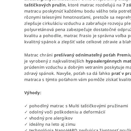
taštičkových pružín
, ktoré matrac rozdeľujú na
7 z
matracu poskytnúť každému bodu vášho tela potrebn
rôznymi telesnými hmotnosťami, pretože sa nepreh
zlepšuje cirkuláciu vzduchu a zabraňuje rozvoju ple
polyuretánová pena zabezpečuje dostatočné odpruž
kvalitu a pohodlie, matrac Frasio je správna voľba 
kvalitný spánok a zlepšiť vaše celkové zdravie a bla
Matrac chráni
prešívaný odnímateľný poťah Premi
je vyrobený z najkvalitnejších
hypoalergénnych mat
prúdením vzduchu a dobrým vetraním poskytuje ma
zdravý spánok. Navyše, poťah sa dá ľahko
prať v pr
matraca s týmto poťahom vám pomôže získať kvalit
Výhody:
✓ pohodlný matrac s Multi taštičkovými pružinami
✓ odolný voči poškodeniu a deformácií
✓ vhodný pre alergikov
✓ ideálny na leto aj zimu
✓ technológia NanoHARD zvyšujúca životnosť pruží