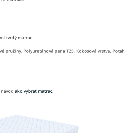
ľmi tvrdý matrac
ové pružiny, Polyuretánová pena T25, Kokosová vrstva, Poťah
š návod
ako vybrať matrac
.