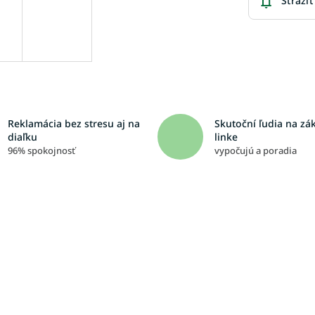
Strážiť
Reklamácia bez stresu aj na
Skutoční ľudia na zá
diaľku
linke
96% spokojnosť
vypočujú a poradia