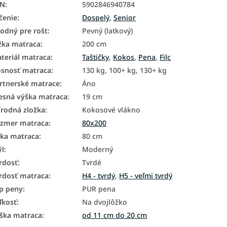
AN
:
5902846940784
čenie
:
Dospelý
,
Senior
odný pre rošt
:
Pevný (latkový)
žka matraca
:
200 cm
teriál matraca
:
Taštičky
,
Kokos
,
Pena
,
Filc
snosť matraca
:
130 kg, 100+ kg, 130+ kg
rtnerské matrace
:
Áno
esná výška matraca
:
19 cm
írodná zložka
:
Kokosové vlákno
zmer matraca
:
80x200
rka matraca
:
80 cm
ýl
:
Moderný
rdosť
:
Tvrdé
rdosť matraca
:
H4 - tvrdý
,
H5 - veľmi tvrdý
p peny
:
PUR pena
ľkosť
:
Na dvojlôžko
ška matraca
:
od 11 cm do 20 cm