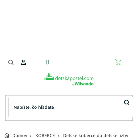
Prejsť
na
obsah
Nákupn
košík
Domov
KOBERCE
Detské koberce do detskej izby