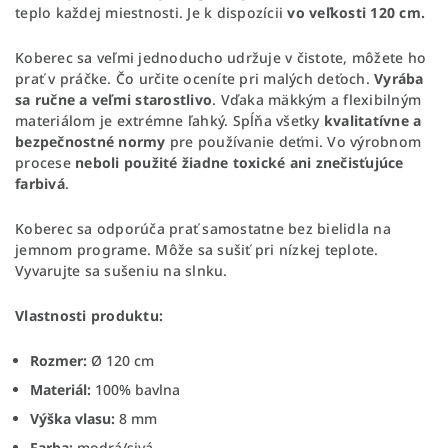
teplo každej miestnosti. Je k dispozícii
vo veľkosti 120 cm.
Koberec sa veľmi jednoducho udržuje v čistote, môžete ho
prať v práčke. Čo určite oceníte pri malých deťoch.
Vyrába
sa ručne a veľmi starostlivo
. Vďaka mäkkým a flexibilným
materiálom je extrémne ľahký. Spĺňa všetky
kvalitatívne a
bezpečnostné normy
pre používanie deťmi. Vo výrobnom
procese
neboli použité žiadne toxické ani znečisťujúce
farbivá
.
Koberec sa odporúča prať samostatne bez bielidla na
jemnom programe. Môže sa sušiť pri nízkej teplote.
Vyvarujte sa sušeniu na slnku.
Vlastnosti produktu:
Rozmer:
Ø 120 cm
Materiál:
100% bavlna
Výška vlasu:
8 mm
Farba:
modrá/sivá