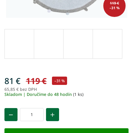
119 €
–31 %
81 €
119 €
–31 %
65,85 € bez DPH
Je
Skladom | Doručíme do 48 hodín
(1 ks)
ce