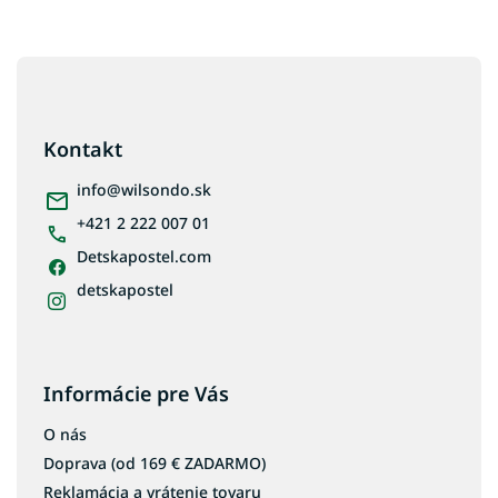
Z
á
p
ä
Kontakt
t
i
info
@
wilsondo.sk
e
+421 2 222 007 01
Detskapostel.com
detskapostel
Informácie pre Vás
O nás
Doprava (od 169 € ZADARMO)
Reklamácia a vrátenie tovaru