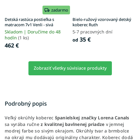
zadarmo
Detská rastúca postieľka s
Bielo-ružový vzorovaný detský
matracom 7v1 Venli - sivá
koberec Ruth
Skladom | Doručíme do 48
5-7 pracovných dní
hodín
(1 ks)
35 €
od
462 €
Zobraziť všetky súvisiace produkty
Podrobný popis
Veľký okrúhly koberec
španielskej značky Lorena Canals
sa vyrába ručne
z kvalitnej bavlnenej priadze
v jemnej
modrej farbe so sivým okrajom. Okrúhly tvar a brmbolce
na okraji mu dodávajú originálny charakter. Koberec dodá