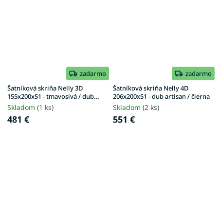
zadarmo
zadarmo
Šatníková skriňa Nelly 3D
Šatníková skriňa Nelly 4D
155x200x51 - tmavosivá / dub
206x200x51 - dub artisan / čierna
artisan
Skladom
(1 ks)
Skladom
(2 ks)
481 €
551 €