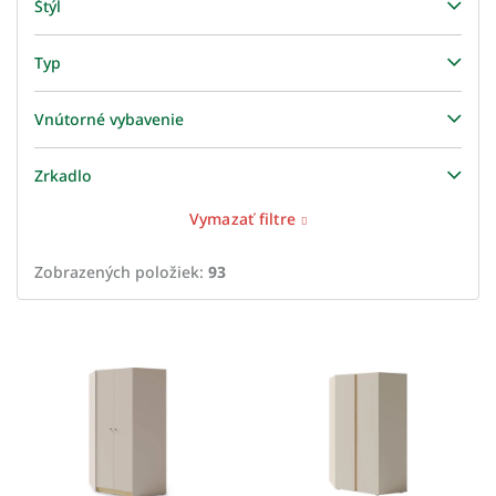
Štýl
Typ
Vnútorné vybavenie
Zrkadlo
Vymazať filtre
Zobrazených položiek:
93
V
ý
p
i
s
p
r