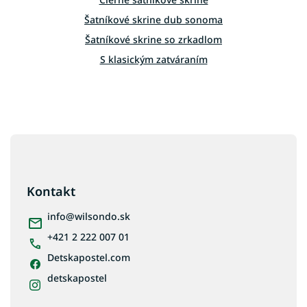
i
s
Šatníkové skrine dub sonoma
u
Šatníkové skrine so zrkadlom
S klasickým zatváraním
Z
á
p
ä
Kontakt
t
i
info
@
wilsondo.sk
e
+421 2 222 007 01
Detskapostel.com
detskapostel