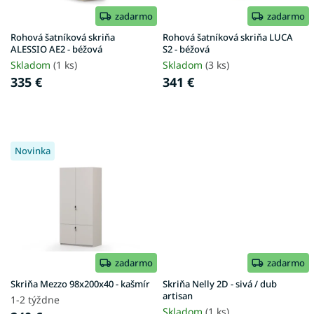
o
d
zadarmo
zadarmo
u
Rohová šatníková skriňa
Rohová šatníková skriňa LUCA
k
ALESSIO AE2 - béžová
S2 - béžová
t
Skladom
(1 ks)
Skladom
(3 ks)
o
335 €
341 €
v
Novinka
zadarmo
zadarmo
Skriňa Mezzo 98x200x40 - kašmír
Skriňa Nelly 2D - sivá / dub
artisan
1-2 týždne
Skladom
(1 ks)