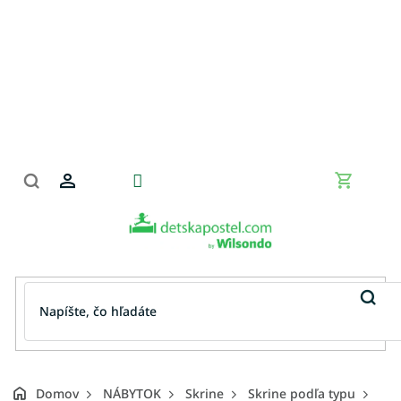
Prejsť
na
obsah
Nákupn
košík
Domov
NÁBYTOK
Skrine
Skrine podľa typu