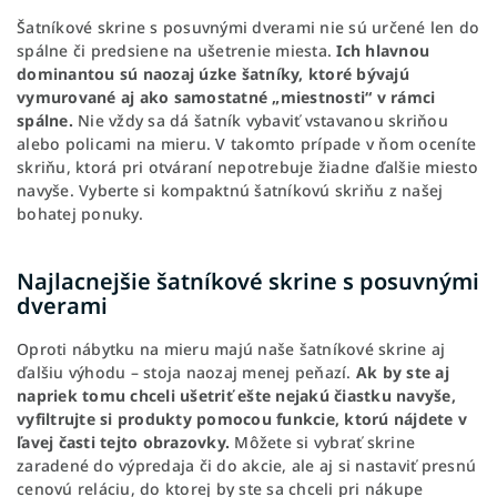
Šatníkové skrine s posuvnými dverami nie sú určené len do
spálne či predsiene na ušetrenie miesta.
Ich hlavnou
dominantou sú naozaj úzke šatníky, ktoré bývajú
vymurované aj ako samostatné „miestnosti“ v rámci
spálne.
Nie vždy sa dá šatník vybaviť vstavanou skriňou
alebo policami na mieru. V takomto prípade v ňom oceníte
skriňu, ktorá pri otváraní nepotrebuje žiadne ďalšie miesto
navyše. Vyberte si kompaktnú šatníkovú skriňu z našej
bohatej ponuky.
Najlacnejšie šatníkové skrine s posuvnými
dverami
Oproti nábytku na mieru majú naše šatníkové skrine aj
ďalšiu výhodu – stoja naozaj menej peňazí.
Ak by ste aj
napriek tomu chceli ušetriť ešte nejakú čiastku navyše,
vyfiltrujte si produkty pomocou funkcie, ktorú nájdete v
ľavej časti tejto obrazovky.
Môžete si vybrať skrine
zaradené do výpredaja či do akcie, ale aj si nastaviť presnú
cenovú reláciu, do ktorej by ste sa chceli pri nákupe