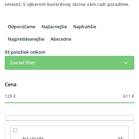
zmestiť. S výberom konkrétnej skrine vám radi poradíme.
R
a
Odporúčame
Najlacnejšie
Najdrahšie
d
e
Najpredávanejšie
Abecedne
n
i
93
položiek celkom
e
Zavrieť filter
p
r
o
Cena
d
u
129
€
611
€
k
t
o
v
Na sklade
23