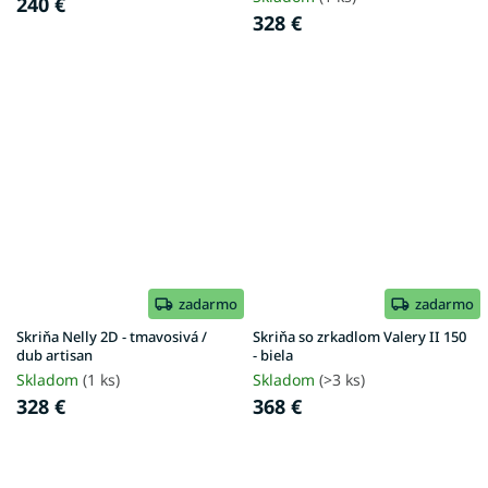
240 €
328 €
zadarmo
zadarmo
Skriňa Nelly 2D - tmavosivá /
Skriňa so zrkadlom Valery II 150
dub artisan
- biela
Skladom
(1 ks)
Skladom
(>3 ks)
328 €
368 €