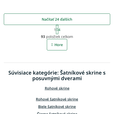
Načítať 24 ďalších
S
1
4
t
O
r
93
položiek celkom
v
á
l
n
Hore
á
k
o
d
v
a
a
c
n
i
i
Súvisiace kategórie: Šatníkové skrine s
e
e
p
posuvnými dverami
r
v
Rohové skrine
k
y
Rohové šatníkové skrine
v
ý
Biele šatníkové skrine
p
Čierne šatníkové skrine