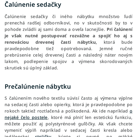
Čalúnenie sedačky
Čalúnenie sedačky či iného nábytku množstvo ľudí
prenechá radšej odborníkovi, no v skutočnosti by to v
pohode zvládli aj sami doma a oveľa lacnejšie.
Pri čalúnení
je však nutné postupovať rozvážne a spojiť ho aj s
renováciou drevenej časti nábytku,
ktorá bude
pravdepodobne tiež opotrebovaná. Jemné ručné
prebrúsenie celej drevenej časti a následný náter novým
lakom, podlepenie spojov a výmena skorodovaných
skrutiek sú úplný základ.
Prečalúnenie nábytku
S čalúnením nového textilu súvisí často aj výmena výplne
na sedacej časti alebo opierky, ktorá je pravdepodobne po
rokoch taktiež roztlačená a poškodená. Ak ide napríklad
o
nejaké čelo postele
, ktoré má plniť len estetickú funkciu,
môžete použiť aj polystyrénové guľôčky. Ak však chcete
vymeniť výplň napríklad v sedacej časti kresla alebo
jedálenskej
stoličky
, kúpte si pevné, no mäkké