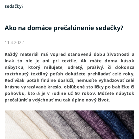
sedačky?
Ako na domáce prečalúnenie sedačky?
11.4.2022
Každý materiál má vopred stanovenú dobu životnosti a
inak to nie je ani pri textile. Ak máte doma kúsok
nábytku, ktorý milujete, odretý, prašivý, či dokonca
roztrhnutý textilný poťah dokážete prehliadať celé roky.
Keď však poťah finálne doslúži, nemusíte vyhadzovať celé
krásne vyrezávané kreslo, obľúbené stoličky po babičke či
pohovku, ktorá je v rodine už 50 rokov. Môžete nábytok
prečalúniť a vdýchnuť mu tak úplne nový život.