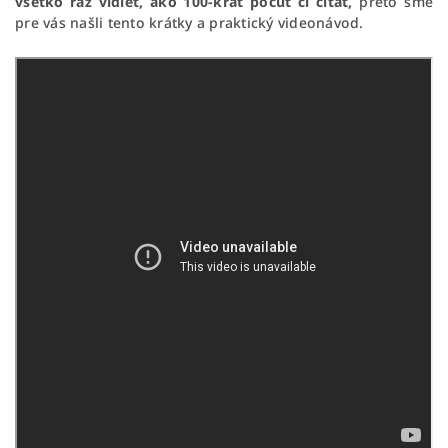
všetko raz vidieť, ako 100-krát počuť či čítať,
preto sme
pre vás našli tento krátky a praktický videonávod.