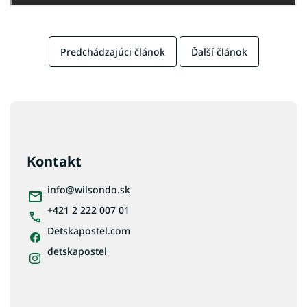
Predchádzajúci článok
Ďalší článok
Z
á
p
ä
Kontakt
t
i
info
@
wilsondo.sk
e
+421 2 222 007 01
Detskapostel.com
detskapostel