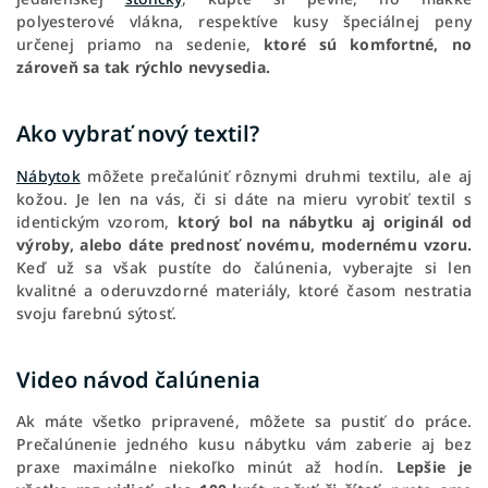
polyesterové vlákna, respektíve kusy špeciálnej peny
určenej priamo na sedenie,
ktoré sú komfortné, no
zároveň sa tak rýchlo nevysedia.
Ako vybrať nový textil?
Nábytok
môžete prečalúniť rôznymi druhmi textilu, ale aj
kožou. Je len na vás, či si dáte na mieru vyrobiť textil s
identickým vzorom,
ktorý bol na nábytku aj originál od
výroby, alebo dáte prednosť novému, modernému vzoru.
Keď už sa však pustíte do čalúnenia, vyberajte si len
kvalitné a oderuvzdorné materiály, ktoré časom nestratia
svoju farebnú sýtosť.
Video návod čalúnenia
Ak máte všetko pripravené, môžete sa pustiť do práce.
Prečalúnenie jedného kusu nábytku vám zaberie aj bez
praxe maximálne niekoľko minút až hodín.
Lepšie je