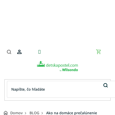
Prejsť
na
obsah
Nákupn
košík
Domov
BLOG
Ako na domáce prečalúnenie