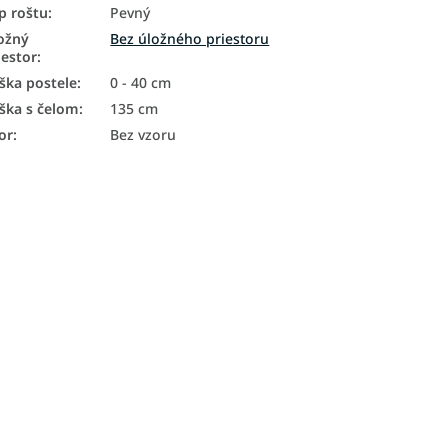
p roštu
:
Pevný
ožný
Bez úložného priestoru
iestor
:
ška postele
:
0 - 40 cm
ška s čelom
:
135 cm
or
:
Bez vzoru