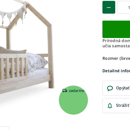
Prírodná dom
učia samosta
Rozmer (šxv
Detailné inf
Opýtať
zadarmo
Strážiť