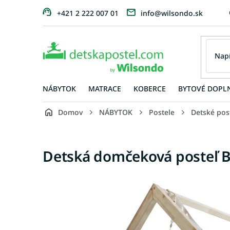
Prejsť
+421 2 222 007 01
info@wilsondo.sk
na
obsah
NÁBYTOK
MATRACE
KOBERCE
BYTOVÉ DOPL
Domov
NÁBYTOK
Postele
Detské pos
Detská domčeková posteľ B