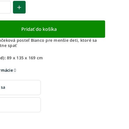
Pridať do košíka
čeková posteľ Bianco pre menšie deti, ktoré sa
tne spať
xd):
89 x 135 x 169 cm
ormácie
 sa