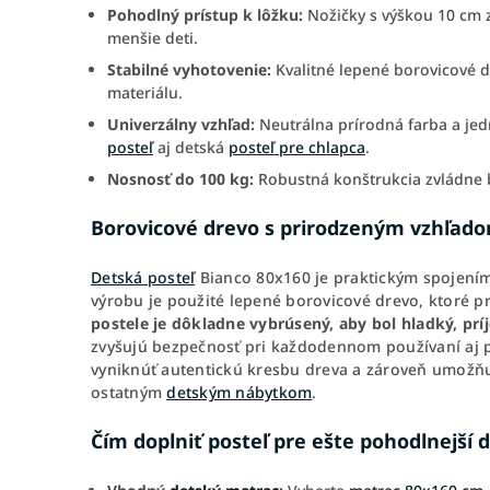
Pohodlný prístup k lôžku:
Nožičky s výškou 10 cm z
menšie deti.
Stabilné vyhotovenie:
Kvalitné lepené borovicové d
materiálu.
Univerzálny vzhľad:
Neutrálna prírodná farba a je
posteľ
aj detská
posteľ pre chlapca
.
Nosnosť do 100 kg:
Robustná konštrukcia zvládne b
Borovicové drevo s prirodzeným vzhľad
Detská posteľ
Bianco 80x160 je praktickým spojení
výrobu je použité lepené borovicové drevo, ktoré pri
postele je dôkladne vybrúsený, aby bol hladký, pr
zvyšujú bezpečnosť pri každodennom používaní aj pr
vyniknúť autentickú kresbu dreva a zároveň umožňuj
ostatným
detským nábytkom
.
Čím doplniť posteľ pre ešte pohodlnejší 