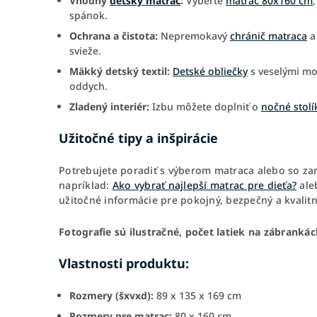
Vhodný
detský matrac
:
Vyberte
matrac 80x160 cm
spánok.
Ochrana a čistota:
Nepremokavý
chránič matraca
a
svieže.
Mäkký detský textil:
Detské obliečky
s veselými m
oddych.
Zladený interiér:
Izbu môžete doplniť o
nočné stolí
Užitočné tipy a inšpirácie
Potrebujete poradiť s výberom matraca alebo so za
napríklad:
Ako vybrať najlepší matrac pre dieťa?
ale
užitočné informácie pre pokojný, bezpečný a kvalitn
Fotografie sú ilustračné, počet latiek na zábranká
Vlastnosti produktu:
Rozmery (šxvxd):
89 x 135 x 169 cm
Rozmery pre matrac:
80 x 160 cm