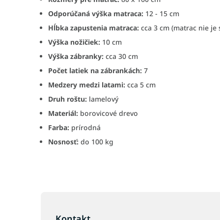
Odporúčaná výška matraca:
12 - 15 cm
Hĺbka zapustenia matraca:
cca 3 cm (matrac nie je 
Výška nožičiek:
10 cm
Výška zábranky:
cca 30 cm
Počet latiek na zábrankách:
7
Medzery medzi latami:
cca 5 cm
Druh roštu:
lamelový
Materiál:
borovicové drevo
Farba:
prírodná
Nosnosť:
do 100 kg
Z
á
p
Kontakt