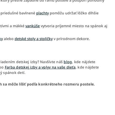
, ktorý presne zapadne do rámu postele a podporí pohodlný
 priedušné bavlnené
plachty
pomôžu udržať lôžko dlhšie
otívmi a mäkké
vankúše
vytvoria príjemné miesto na spánok aj
ky
alebo
detské stoly a stoličky
v prírodnom dekore.
riadením detskej izby? Navšívte náš
blog
, kde nájdete
bo
Farba detskej izby a vplyv na vaše dieťa
, kde nájdete
ý spánok detí.
ch sa môže líšiť podľa konkrétneho rozmeru postele.