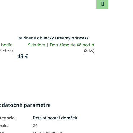
Ďalší
produkt
Bavlnené obliečky Dreamy princess
 hodín
Skladom | Doručíme do 48 hodín
(>3 ks)
(2 ks)
43 €
odatočné parametre
tegória
:
Detská posteľ domček
ruka
:
24