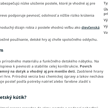
Ty
abezpečujú nízke uloženie postele, ktoré je vhodné aj pre
Úl
pr
revo podporuje pevnosť, odolnosť a nižšie riziko krútenia
Vý
Vý
dnoduchý dizajn robia z postele vhodnú voľbu ako
dievčenská
Vz
ežné používanie, detské hry aj chvíle spoločného oddychu.
om
m prírodného materiálu a funkčného detského nábytku. Na
spieva k pevnosti a stabilite celej konštrukcie.
Povrch
íjemný na dotyk a vhodný aj pre menšie deti.
Zaoblené hrany
i hre. Prírodná verzia bez chemickej úpravy a lakov necháva
e posteľ podľa potreby natrieť alebo farebne zladiť s
detský kútik?