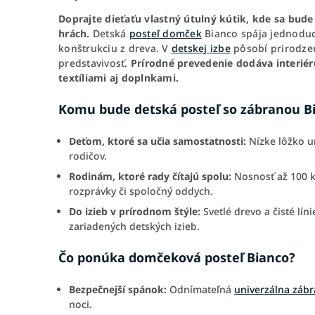
Doprajte dieťaťu vlastný útulný kútik, kde sa bud
hrách.
Detská
posteľ domček
Bianco spája jednoduc
konštrukciu z dreva. V
detskej izbe
pôsobí prirodze
predstavivosť.
Prírodné prevedenie dodáva interiér
textíliami aj doplnkami.
Komu bude detská posteľ so zábranou Bi
Deťom, ktoré sa učia samostatnosti:
Nízke lôžko u
rodičov.
Rodinám, ktoré rady čítajú spolu:
Nosnosť až 100 kg
rozprávky či spoločný oddych.
Do izieb v prírodnom štýle:
Svetlé drevo a čisté lí
zariadených detských izieb.
Čo ponúka domčeková posteľ Bianco?
Bezpečnejší spánok:
Odnímateľná
univerzálna záb
noci.