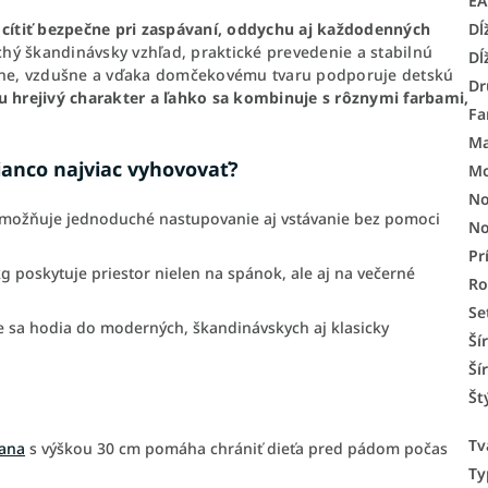
E
Dĺ
e cítiť bezpečne pri zaspávaní, oddychu aj každodenných
hý škandinávsky vzhľad, praktické prevedenie a stabilnú
Dĺ
ne, vzdušne a vďaka domčekovému tvaru podporuje detskú
Dr
u hrejivý charakter a ľahko sa kombinuje s rôznymi farbami,
Fa
Ma
anco najviac vyhovovať?
Mo
No
možňuje jednoduché nastupovanie aj vstávanie bez pomoci
No
Pr
 poskytuje priestor nielen na spánok, ale aj na večerné
R
Se
nie sa hodia do moderných, škandinávskych aj klasicky
Ší
Ší
Št
Tv
rana
s výškou 30 cm pomáha chrániť dieťa pred pádom počas
Ty