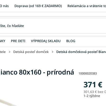
O nás
Doprava (od 169 € ZADARMO)
Reklamácia a vrátenie t
NKY
PRE DETI
VÝPREDAJ SKLADU
BLOG
tele
Detská posteľ domček
Detská domčeková posteľ Bian
ianco 80x160 - prírodná
10000020383
371 €
301,63 € bez
1-2 týždne