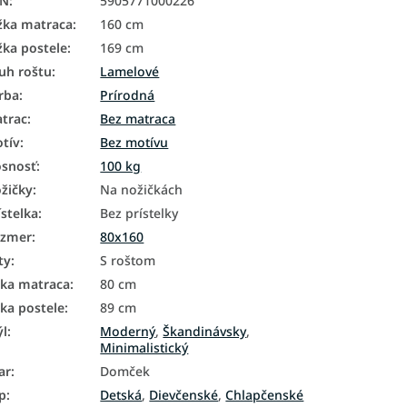
AN
:
5905771000226
žka matraca
:
160 cm
žka postele
:
169 cm
uh roštu
:
Lamelové
rba
:
Prírodná
trac
:
Bez matraca
tív
:
Bez motívu
snosť
:
100 kg
žičky
:
Na nožičkách
ístelka
:
Bez prístelky
ozmer
:
80x160
ty
:
S roštom
rka matraca
:
80 cm
rka postele
:
89 cm
ýl
:
Moderný
,
Škandinávsky
,
Minimalistický
ar
:
Domček
p
:
Detská
,
Dievčenské
,
Chlapčenské