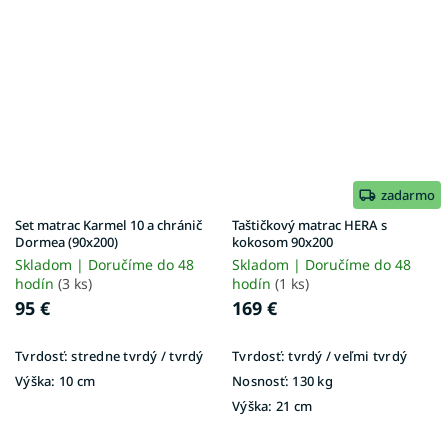
zadarmo
Set matrac Karmel 10 a chránič
Taštičkový matrac HERA s
Dormea (90x200)
kokosom 90x200
Skladom | Doručíme do 48
Skladom | Doručíme do 48
hodín
(3 ks)
hodín
(1 ks)
95 €
169 €
Tvrdosť:
stredne tvrdý / tvrdý
Tvrdosť:
tvrdý / veľmi tvrdý
Výška:
10 cm
Nosnosť:
130 kg
Výška:
21 cm