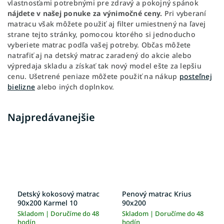
vlastnosťami potrebnými pre zdravý a pokojný spánok
nájdete v našej ponuke za výnimočné ceny.
Pri vyberaní
matracu však môžete použiť aj filter umiestnený na ľavej
strane tejto stránky, pomocou ktorého si jednoducho
vyberiete matrac podľa vašej potreby. Občas môžete
natrafiť aj na detský matrac zaradený do akcie alebo
výpredaja skladu a získať tak nový model ešte za lepšiu
cenu. Ušetrené peniaze môžete použiť na nákup
posteľnej
bielizne
alebo iných doplnkov.
Najpredávanejšie
Detský kokosový matrac
Penový matrac Krius
90x200 Karmel 10
90x200
Skladom | Doručíme do 48
Skladom | Doručíme do 48
hodín
hodín