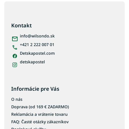
Z
Detské matrace 200x120 - Matrace 120x200
á
p
Detské matrace 200x140 - Matrace 140x200
ä
Kontakt
t
i
info
@
wilsondo.sk
e
+421 2 222 007 01
Detskapostel.com
detskapostel
Informácie pre Vás
O nás
Doprava (od 169 € ZADARMO)
Reklamácia a vrátenie tovaru
FAQ: Časté otázky zákazníkov