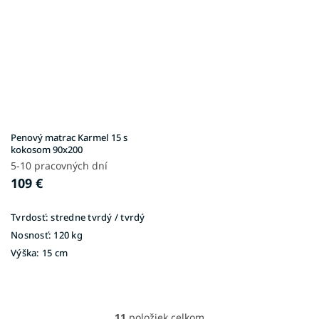
Penový matrac Karmel 15 s
kokosom 90x200
5-10 pracovných dní
109 €
Tvrdosť:
stredne tvrdý / tvrdý
Nosnosť:
120 kg
Výška:
15 cm
11
položiek celkom