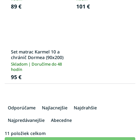
89 €
101 €
Set matrac Karmel 10 a
chránič Dormea (90x200)
Skladom | Doručíme do 48
hodín
95 €
R
a
Odporúčame
Najlacnejšie
Najdrahšie
d
e
Najpredávanejšie
Abecedne
n
i
11
položiek celkom