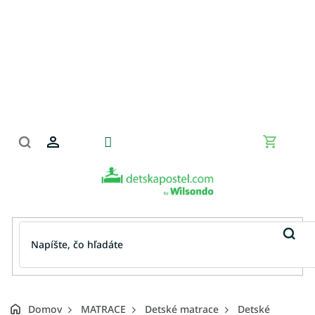
Prejsť
na
obsah
Nákupn
košík
Domov
MATRACE
Detské matrace
Detské