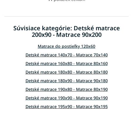
O
v
l
á
d
Súvisiace kategórie: Detské matrace
a
200x90 - Matrace 90x200
c
i
e
Matrace do postieľky 120x60
p
Detské matrace 140x70 - Matrace 70x140
r
v
Detské matrace 160x80 - Matrace 80x160
k
Detské matrace 180x80 - Matrace 80x180
y
v
Detské matrace 180x90 - Matrace 90x180
ý
Detské matrace 190x80 - Matrace 80x190
p
i
Detské matrace 190x90 - Matrace 90x190
s
Detské matrace 195x90 - Matrace 90x195
u
Detské matrace 200x85 - Matrace 85x200
Detské matrace 200x80 - Matrace 80x200
Detské matrace 200x100 - Matrace 100x200