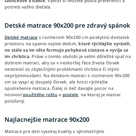
taštičkové a ďalšie.
Vybrať si môžete podľa preferencií a
potrieb vašho dieťaťa.
Detské matrace 90x200 pre zdravý spánok
Detské matrace
s rozmerom 90x200 cm poskytnú dostatok
priestoru na spanie najmä deťom,
ktoré rýchlejšie vyrástli,
no stále sa im ešte formuje pohybová sústava a vyvíja sa
im chrbtica.
Práve v tomto období je veľmi dôležité spať na
dobrom matraci, aby sa v neskoršej fáze života človek
nestretol so zbytočnými problémami chrbtice či inými
nepríjemnosťami. Na detskom matraci s rozmerom 90x200
cm sa vyspí aj dospelý človek, ale hrozi rýchlešie
opotrebenie matraca. Ďalej si tiež davajte pozor na
nosnosť
použitého roštu
a
postele
, na ktorej je matrac
položený.
Najlacnejšie matrace 90x200
Matrace pre deti vysokej kvality s výnimočnými