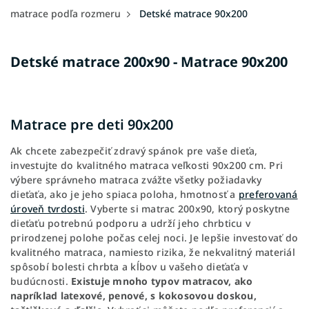
matrace podľa rozmeru
Detské matrace 90x200
Detské matrace 200x90 - Matrace 90x200
Matrace pre deti 90x200
Ak chcete zabezpečiť zdravý spánok pre vaše dieťa,
investujte do kvalitného matraca veľkosti 90x200 cm. Pri
výbere správneho matraca zvážte všetky požiadavky
dieťaťa, ako je jeho spiaca poloha, hmotnosť a
preferovaná
úroveň tvrdosti
. Vyberte si matrac 200x90, ktorý poskytne
dieťaťu potrebnú podporu a udrží jeho chrbticu v
prirodzenej polohe počas celej noci. Je lepšie investovať do
kvalitného matraca, namiesto rizika, že nekvalitný materiál
spôsobí bolesti chrbta a kĺbov u vašeho dieťaťa v
budúcnosti.
Existuje mnoho typov matracov, ako
napríklad latexové, penové, s kokosovou doskou,