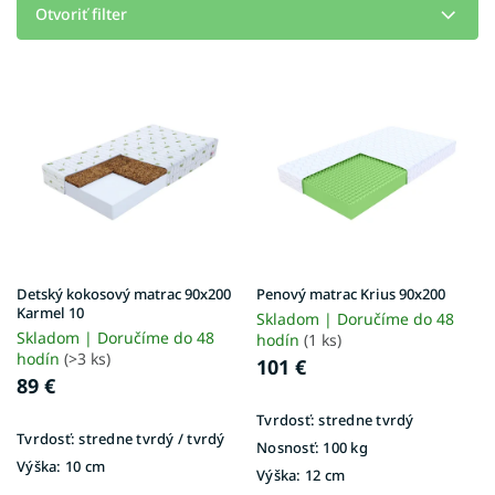
e
Otvoriť filter
p
r
V
o
ý
d
p
u
i
k
s
t
p
o
r
v
o
d
u
Detský kokosový matrac 90x200
Penový matrac Krius 90x200
k
Karmel 10
Skladom | Doručíme do 48
t
Skladom | Doručíme do 48
hodín
(1 ks)
o
hodín
(>3 ks)
101 €
v
89 €
Tvrdosť:
stredne tvrdý
Tvrdosť:
stredne tvrdý / tvrdý
Nosnosť:
100 kg
Výška:
10 cm
Výška:
12 cm